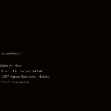
ie zu entdecken.
eführt wurden:
en Kriemhilds Rache/ Hebbel
r • 1957 Agnes Bernauer / Hebbel
ichts / Shakespeare