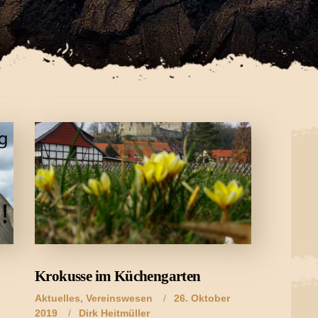
Krokusse im Küchengarten
Aktuelles
,
Vereinswesen
26. Oktober
2019
Dirk Heitmüller