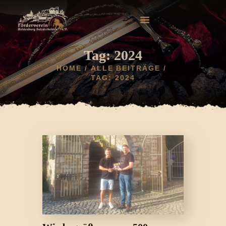
Tag: 2024
HOME
ALLE BEITRÄGE
TAG: 2024
HOME
AKTUELLES
HELDENBURG
HISTORIE
VEREIN
GALERIE