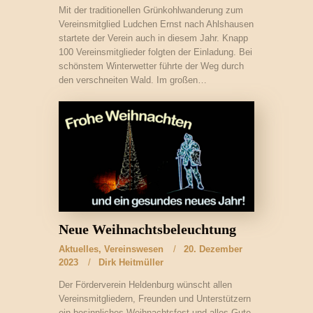
Mit der traditionellen Grünkohlwanderung zum
Vereinsmitglied Ludchen Ernst nach Ahlshausen
startete der Verein auch in diesem Jahr. Knapp
100 Vereinsmitglieder folgten der Einladung. Bei
schönstem Winterwetter führte der Weg durch
den verschneiten Wald. Im großen…
Neue Weihnachtsbeleuchtung
Aktuelles
,
Vereinswesen
20. Dezember
2023
Dirk Heitmüller
Der Förderverein Heldenburg wünscht allen
Vereinsmitgliedern, Freunden und Unterstützern
ein besinnliches Weihnachtsfest und alles Gute