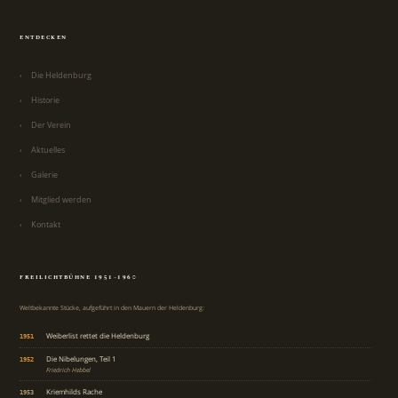
ENTDECKEN
Die Heldenburg
Historie
Der Verein
Aktuelles
Galerie
Mitglied werden
Kontakt
FREILICHTBÜHNE 1951–1960
Weltbekannte Stücke, aufgeführt in den Mauern der Heldenburg:
Weiberlist rettet die Heldenburg
1951
Die Nibelungen, Teil 1
1952
Friedrich Hebbel
Kriemhilds Rache
1953