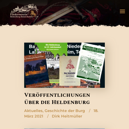
HOME
AKTUELLES
HELDENBURG
HISTORIE
VEREIN
GALERIE
Veröffentlichungen
über die Heldenburg
Aktuelles
,
Geschichte der Burg
18.
März 2021
Dirk Heitmüller