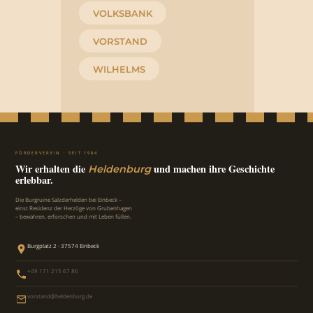
VOLKSBANK
VORSTAND
WILHELMS
FÖRDERVEREIN · SEIT 1984
Wir erhalten die
und machen ihre Geschichte
Heldenburg
erlebbar.
Die Burgruine Salzderhelden bei Einbeck –
einst Residenz der Herzöge von Grubenhagen
– bewahren, erforschen und mit Leben füllen.
Burgplatz 2 · 37574 Einbeck
+49 171 215 67 86
vorstand@heldenburg.de