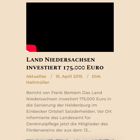
Land Niedersachsen
investiert 175.000 Euro
Aktuelles
15. April 2015
Dirk
Heitmüller
Bericht von Frank Bertram Das Land
Niedersachsen investiert 175.000 Euro in
die Sanierung der Heldenburg im
Einbecker Ortsteil Salzderhelden. Vor Ort
informierte das Landesamt für
Denkmalpflege jetzt die Mitglieder des
Fördervereins der aus dem 13.…