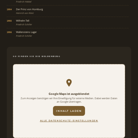
Friedrich Hebbel
Der Prinz von Homburg
1954
Heinrich von Kleist
Wilhelm Tell
1955
Friedrich Schiller
Wallensteins Lager
1956
Friedrich Schiller
Agnes Bernauer
1957
Friedrich Hebbel
Die Räuber
1958
SO FINDEN SIE DIE HELDENBURG
Friedrich Schiller
Götz von Berlichingen
1959
J. W. von Goethe
Viel Lärm um nichts
1960
William Shakespeare
Google Maps ist ausgeblendet
Zum Anzeigen benötigen wir Ihre Einwilligung für externe Medien. Dabei werden Daten
an Google übertragen.
INHALT LADEN
ALLE DATENSCHUTZ-EINSTELLUNGEN