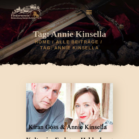
Tag: Annie Kinsella
HOME
ALLE BEITRÄGE
TAG: ANNIE KINSELLA
HOME
AKTUELLES
HELDENBURG
HISTORIE
VEREIN
GALERIE