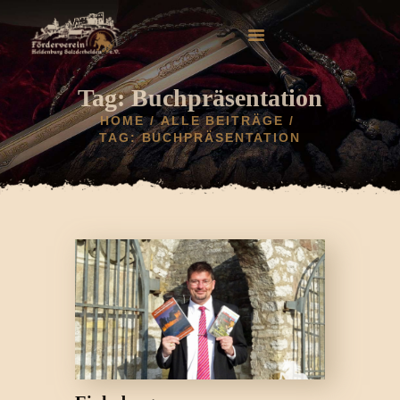
Tag: Buchpräsentation
HOME
ALLE BEITRÄGE
TAG: BUCHPRÄSENTATION
HOME
AKTUELLES
HELDENBURG
HISTORIE
VEREIN
GALERIE