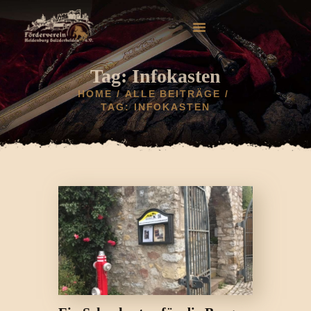
Tag: Infokasten
HOME
ALLE BEITRÄGE
TAG: INFOKASTEN
HOME
AKTUELLES
HELDENBURG
HISTORIE
VEREIN
GALERIE