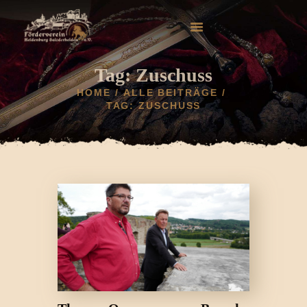
Tag: Zuschuss
HOME
ALLE BEITRÄGE
TAG: ZUSCHUSS
HOME
AKTUELLES
HELDENBURG
HISTORIE
VEREIN
GALERIE