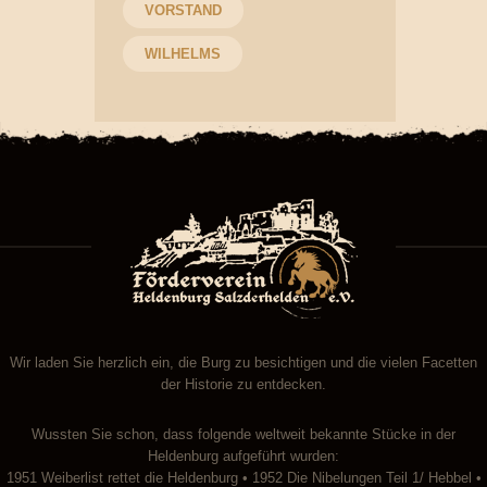
VORSTAND
WILHELMS
Wir laden Sie herzlich ein, die Burg zu besichtigen und die vielen Facetten
der Historie zu entdecken.
Wussten Sie schon, dass folgende weltweit bekannte Stücke in der
Heldenburg aufgeführt wurden:
1951 Weiberlist rettet die Heldenburg • 1952 Die Nibelungen Teil 1/ Hebbel •