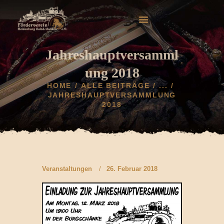
Jahreshauptversamml
ung 2018
HOME
ALLE BEITRÄGE
...
HOME
JAHRESHAUPTVERSAMMLUNG
2018
AKTUELLES
HELDENBURG
HISTORIE
VEREIN
GALERIE
Veranstaltungen
26. Februar 2018