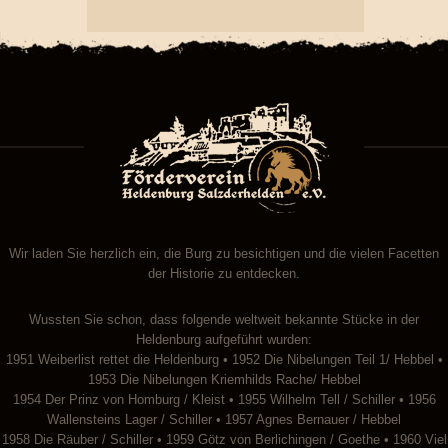
Wir laden Sie herzlich ein, die Burg zu besichtigen und die vielen Facetten
der Historie zu entdecken.
Wussten Sie schon, dass folgende weltweit bekannte Stücke in der
Heldenburg aufgeführt wurden:
1951 Weiberlist rettet die Heldenburg • 1952 Die Nibelungen Teil 1/ Hebbel •
1953 Die Nibelungen Kriemhilds Rache/ Hebbel
1954 Der Prinz von Homburg / Kleist • 1955 Wilhelm Tell / Schiller • 1956
Wallensteins Lager / Schiller • 1957 Agnes Bernauer / Hebbel
1958 Die Räuber / Schiller • 1959 Götz von Berlichingen / Goethe • 1960 Viel