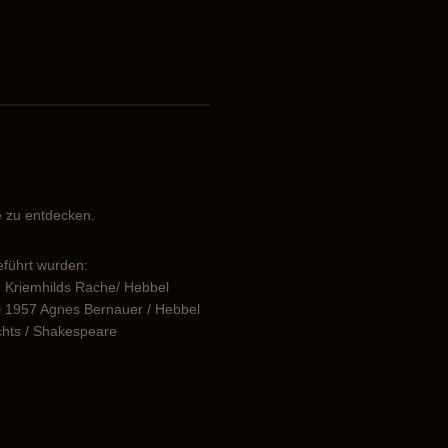
ie zu entdecken.
eführt wurden:
en Kriemhilds Rache/ Hebbel
r • 1957 Agnes Bernauer / Hebbel
ichts / Shakespeare