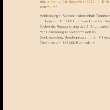
Aktuelles
10. November 2022
Dirk
Heitmüller
Heldenburg in Salzderhelden erhält Förderu
in Höhe von 183.000 Euro vom Bund Der Bu
fördert die Restaurierung des 3. Bauabschnit
der Heldenburg in Salzderhelden im
Denkmalschutz-Sonderprogramm XI. Mit ei
Zuschuss von 183.000 Euro soll die…