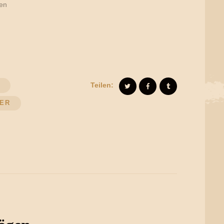
en
Teilen:
G
PER