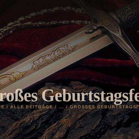
HOME
AKTUELLES
HELDENBURG
HISTORIE
VEREIN
GALERIE
roßes Geburtstagsfe
ME
ALLE BEITRÄGE
...
GROSSES GEBURTSTAGSF