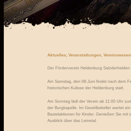
Aktuelles
,
Veranstaltungen
,
Vereinswesen
Der Förderverein Heldenburg Salzderhelden f
Am Samstag, den 08.Juni findet nach dem Fe
historischen Kulisse der Heldenburg statt.
Am Sonntag lädt der Verein ab 11:00 Uhr zum 
der Burgkapelle. Im Gewölbekeller wartet ein 
Bastelaktionen für Kinder. Genießen Sie mit
Ausblick über das Leinetal.