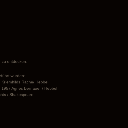
ie zu entdecken.
eführt wurden:
en Kriemhilds Rache/ Hebbel
r • 1957 Agnes Bernauer / Hebbel
ichts / Shakespeare