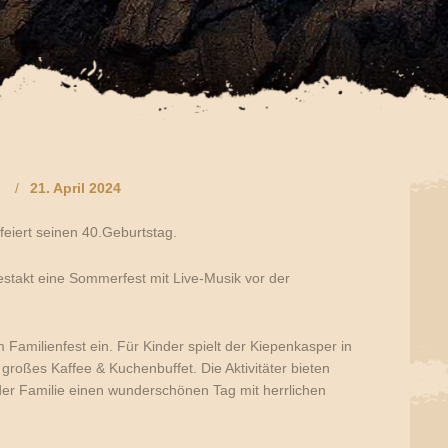
21. April 2024
eiert seinen 40.Geburtstag.
stakt eine Sommerfest mit Live-Musik vor der
Familienfest ein. Für Kinder spielt der Kiepenkasper in
großes Kaffee & Kuchenbuffet. Die Aktivitäter bieten
 der Familie einen wunderschönen Tag mit herrlichen