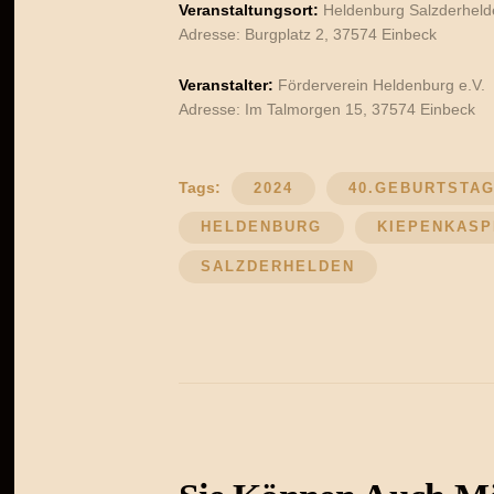
Veranstaltungsort:
Heldenburg Salzderheld
Adresse: Burgplatz 2, 37574 Einbeck
Veranstalter:
Förderverein Heldenburg e.V.
Adresse: Im Talmorgen 15, 37574 Einbeck
Tags:
2024
40.GEBURTSTA
HELDENBURG
KIEPENKAS
SALZDERHELDEN