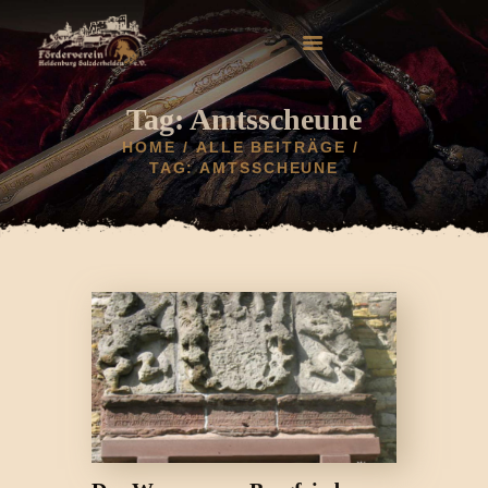
Tag: Amtsscheune
HOME
ALLE BEITRÄGE
TAG: AMTSSCHEUNE
HOME
AKTUELLES
HELDENBURG
HISTORIE
VEREIN
GALERIE