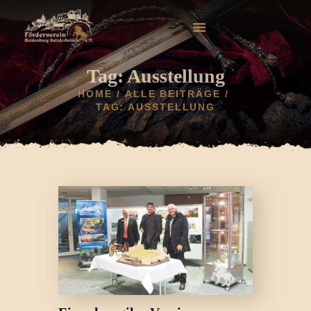
Tag: Ausstellung
HOME
ALLE BEITRÄGE
TAG: AUSSTELLUNG
HOME
AKTUELLES
HELDENBURG
HISTORIE
VEREIN
GALERIE