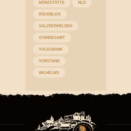
MÜNZSTÄTTE
NLD
RÜCKBLICK
SALZDERHELDEN
STANDESAMT
VOLKSBANK
VORSTAND
WILHELMS