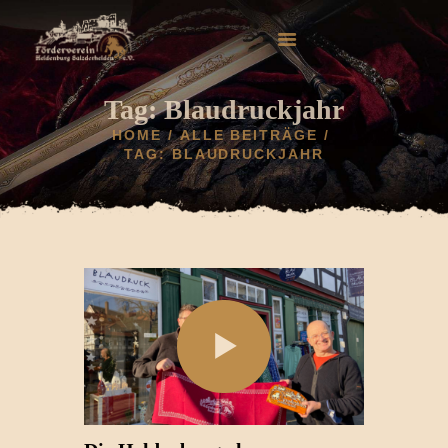
Tag: Blaudruckjahr
HOME
ALLE BEITRÄGE
TAG: BLAUDRUCKJAHR
HOME
AKTUELLES
HELDENBURG
HISTORIE
VEREIN
GALERIE