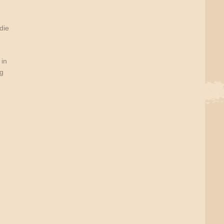
die
 in
rg