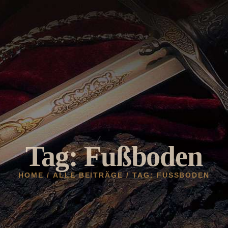
HOME
AKTUELLES
HELDENBURG
HISTORIE
VEREIN
GALERIE
Tag: Fußboden
HOME
ALLE BEITRÄGE
TAG: FUSSBODEN