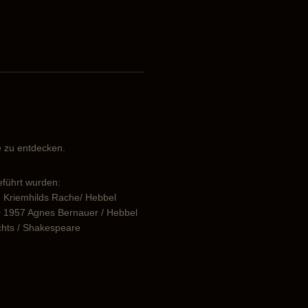
ie zu entdecken.
eführt wurden:
en Kriemhilds Rache/ Hebbel
r • 1957 Agnes Bernauer / Hebbel
ichts / Shakespeare