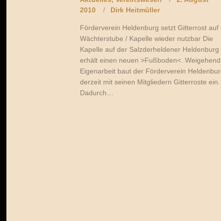
2010
Dirk Heitmüller
Förderverein Heldenburg setzt Gitterrost auf 
Wächterstube / Kapelle wieder nutzbar Die
Kapelle auf der Salzderheldener Heldenburg
erhält einen neuen >Fußboden<. Weigehend
Eigenarbeit baut der Förderverein Heldenbu
derzeit mit seinen Mitgliedern Gitterroste ein.
Dadurch…