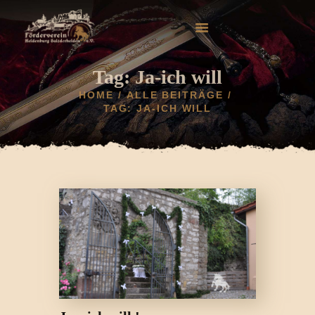
Tag: Ja-ich will
HOME
ALLE BEITRÄGE
TAG: JA-ICH WILL
HOME
AKTUELLES
HELDENBURG
HISTORIE
VEREIN
GALERIE