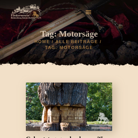
Tag: Motorsäge
HOME
ALLE BEITRÄGE
TAG: MOTORSÄGE
HOME
AKTUELLES
HELDENBURG
HISTORIE
VEREIN
GALERIE