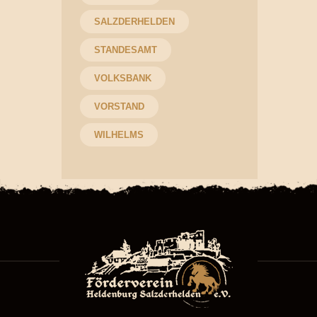
SALZDERHELDEN
STANDESAMT
VOLKSBANK
VORSTAND
WILHELMS