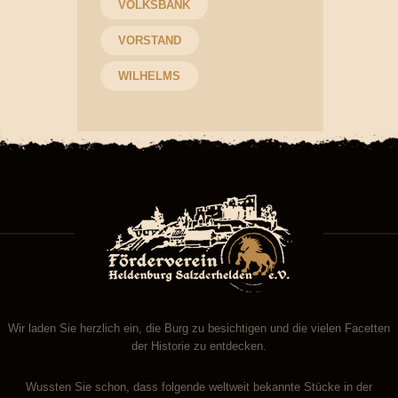
VOLKSBANK
VORSTAND
WILHELMS
Wir laden Sie herzlich ein, die Burg zu besichtigen und die vielen Facetten
der Historie zu entdecken.
Wussten Sie schon, dass folgende weltweit bekannte Stücke in der