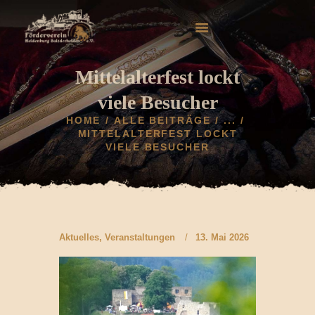
Mittelalterfest lockt
viele Besucher
HOME
ALLE BEITRÄGE
...
HOME
MITTELALTERFEST LOCKT
VIELE BESUCHER
AKTUELLES
HELDENBURG
HISTORIE
VEREIN
GALERIE
Aktuelles
,
Veranstaltungen
13. Mai 2026