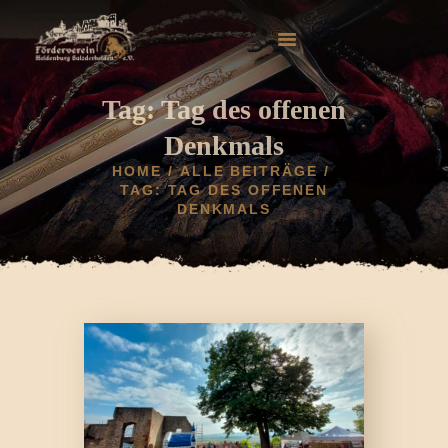
Tag: Tag des offenen
Denkmals
HOME
ALLE BEITRÄGE
HOME
TAG: TAG DES OFFENEN
DENKMALS
AKTUELLES
HELDENBURG
HISTORIE
VEREIN
GALERIE